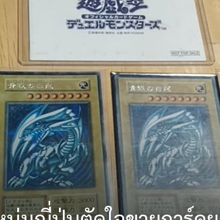
ุ่มญี่ปุ่นตัดใจขายการ์ดยู