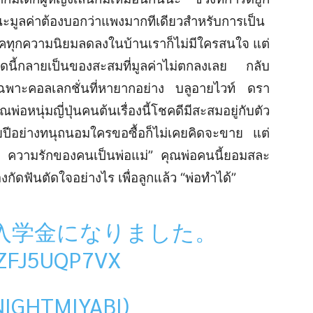
นะมูลค่าต้องบอกว่าแพงมากทีเดียวสำหรับการเป็น
ุคทุกความนิยมลดลงในบ้านเราก็ไม่มีใครสนใจ แต่
นชนิดนี้กลายเป็นของสะสมที่มูลค่าไม่ตกลงเลย กลับ
งโดยเฉพาะคอลเลกชั่นที่หายากอย่าง บลูอายไวท์ ดรา
อหนุ่มญี่ปุ่นคนต้นเรื่องนี้โชคดีมีสะสมอยู่กับตัว
ีอย่างทนุถนอมใครขอซื้อก็ไม่เคยคิดจะขาย แต่
ว่า ความรักของคนเป็นพ่อแม่” คุณพ่อคนนี้ยอมสละ
องกัดฟันตัดใจอย่างไร เพื่อลูกแล้ว “พ่อทำได้”
入学金になりました。
/ZFJ5UQP7VX
GHTMIYABI)