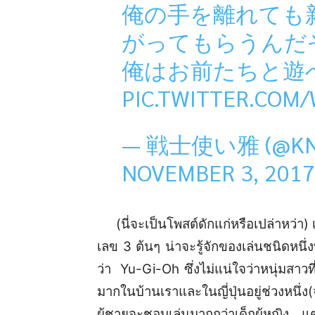
俺の手を離れても
がってもらうんだ
俺はお前たちと遊
PIC.TWITTER.COM
— 戦士使い雅 (@KNI
NOVEMBER 3, 2017
(นี่จะเป็นโพสต์ดักแก่หรือเปล่าหว่า) 
เลข 3 ต้นๆ น่าจะรู้จักของเล่นชนิดหนึ่งท
ว่า Yu-Gi-Oh ซึ่งไม่แน่ใจว่าหนุ่มสาวที
มากในบ้านเราและในญี่ปุ่นอยู่ช่วงหนึ่ง
ผู้ชายจะชอบเล่นมากกว่าเด็กผู้หญิง แต่ก็