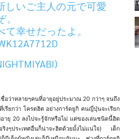
新しいご主人の元で可愛
ぞ。
べて幸せだったよ。
/WK12A7712D
GHTMIYABI)
เชื่อว่าหลายๆคนที่อายุอยู่ประมาณ 20 กว่าๆ จนถึง
ี่เรียกว่า โครตฮิต อย่างการ์ดยูกิ คนญี่ปุ่นจะเรียก
่อายุ 20 ลงไปจะรู้จักหรือไม่ แต่ของเล่นชนิดนี้ฮิต
(จริงๆประเทศอื่นก็น่าจะฮิตด้วยมั้งไม่แน่ใจ) เด็ก
มีเด็กผู้หญิงเล่นก็มีเหมือนกันนะ ช่วงที่การ์ดยูกิ