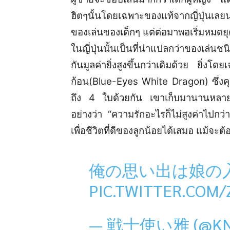
ฮิตๆนั้นโดยเฉพาะของแท้จากญี่ปุ่นเลย
ของเล่นของเด็กๆ แต่ต่อมาพอเริ่มหมดย
ในญี่ปุ่นนั้นเป็นที่น่าแปลกว่าของเล่
กันมูลค่ายิ่งสูงขึ้นกว่าเดิมด้วย ยิ่
ก้อน(Blue-Eyes White Dragon) ซึ่งคุณพ่
ถึง 4 ใบด้วยกัน เขาเก็บมานานหลายป
อย่างว่า “ความรักอะไรก็ไม่สูงค่าไปก
เพื่อชีวิตที่ดีของลูกน้อยได้เสมอ แม้จะต้
俺の思い出は娘の
PIC.TWITTER.COM
— 戦士使い雅 (@KNI