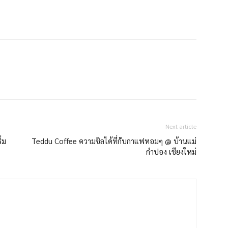
Next article
่ม
Teddu Coffee ความชิลได้ที่กับกาแฟหอมๆ @ บ้านแม่
กำปอง เชียงใหม่