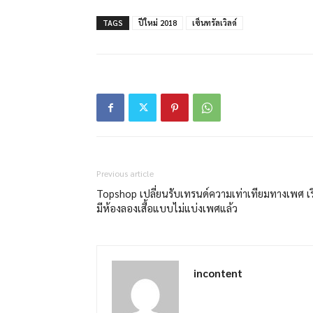
TAGS
ปีใหม่ 2018
เซ็นทรัลเวิลด์
Previous article
Topshop เปลี่ยนรับเทรนด์ความเท่าเทียมทางเพศ เริ
มีห้องลองเสื้อแบบไม่แบ่งเพศแล้ว
incontent