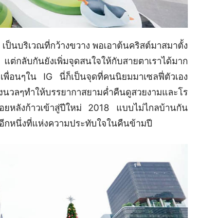
ป็นบริเวณที่กว้างขวาง พอเอาต้นคริสต์มาสมาตั้ง
 แต่กลับกันยังเพิ่มจุดสนใจให้กับสายตาเราได้มาก
่อนๆใน IG นี่ก็เป็นจุดที่คนนิยมมาเซลฟี่ตัวเอง
่างนวลๆทำให้บรรยากาสยามค่ำคืนดูสวยงามและโร
ยหลังก้าวเข้าสู่ปีใหม่ 2018 แบบไม่ไกลบ้านกัน
ุดอีกหนึ่งที่แห่งความประทับใจในคืนข้ามปี