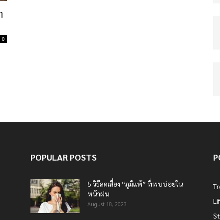
า
0
POPULAR POSTS
P
5 วิธีลดเสี่ยง “ภูมิแพ้” ที่พบบ่อยใน
T
หน้าฝน
Li
August 18, 2023
St