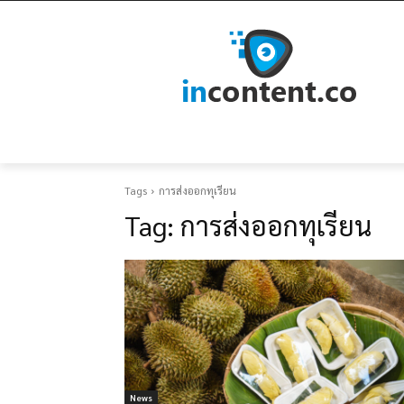
Tags
การส่งออกทุเรียน
Tag:
การส่งออกทุเรียน
News