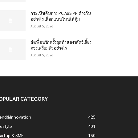
กระเป๋าเดินทาง PC ABS PP ต่างกัน
อย่างไร เลือกแบบไหนให้คุ้ม
August 5, 2026
ส่งเพื่อนรักครั้งสุดท้าย เผาสัตว์เลี้ยง
ควรเตรียมตัวอย่างไร
August 5, 2026
OPULAR CATEGORY
rend&Innovation
425
festyle
401
artup & SME
160