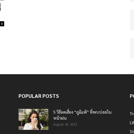
่
0
POPULAR POSTS
P
5 วิธีลดเสี่ยง “ภูมิแพ้” ที่พบบ่อยใน
T
หน้าฝน
Li
August 18, 2023
St