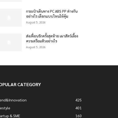
กระเป๋าเดินทาง PC ABS PP ต่างกัน
อย่างไร เลือกแบบไหนให้คุ้ม
August 5, 2026
ส่งเพื่อนรักครั้งสุดท้าย เผาสัตว์เลี้ยง
ควรเตรียมตัวอย่างไร
August 5, 2026
OPULAR CATEGORY
rend&Innovation
425
festyle
401
artup & SME
160