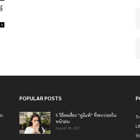
ล์
0
POPULAR POSTS
P
บบ
5 วิธีลดเสี่ยง “ภูมิแพ้” ที่พบบ่อยใน
T
หน้าฝน
Li
August 18, 2023
St