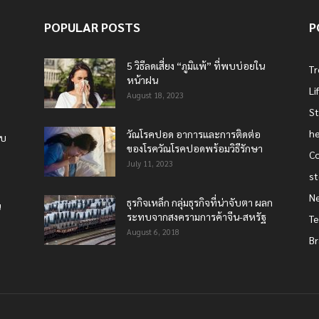
POPULAR POSTS
P
5 วิธีลดเสี่ยง “ภูมิแพ้” ที่พบบ่อยใน
T
หน้าฝน
Li
August 18, 2023
St
he
วัณโรคปอด อาการและการติดต่อ
บบ
ของโรควัณโรคปอดพร้อมวิธีรักษา
Co
July 11, 2023
st
N
ธุรกิจเหล็ก กลุ่มธุรกิจที่น่าจับตา ผลก
น
ระทบจากสงครามการค้าจีน-สหรัฐ
T
August 6, 2018
Br