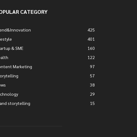
OPULAR CATEGORY
rend&Innovation
425
festyle
401
artup & SME
160
alth
122
ntent Marketing
97
orytelling
57
ews
38
echnology
29
and storytelling
15