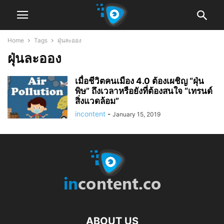
Home
Tags
ฝุ่นละออง
ฝุ่นละออง
เมื่อชีวิตคนเมือง 4.0 ต้องเผชิญ “ฝุ่น
พิษ” ถึงเวลาหรือยังที่ต้องสนใจ “เทรนด์
สิ่งแวดล้อม”
incontent
-
January 15, 2019
ABOUT US