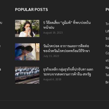
POPULAR POSTS
P
บบ
5 วิธีลดเสี่ยง “ภูมิแพ้” ที่พบบ่อยใน
T
หน้าฝน
Li
August 18, 2023
St
he
น
วัณโรคปอด อาการและการติดต่อ
ของโรควัณโรคปอดพร้อมวิธีรักษา
Co
July 11, 2023
st
N
ง
ธุรกิจเหล็ก กลุ่มธุรกิจที่น่าจับตา ผลก
ระทบจากสงครามการค้าจีน-สหรัฐ
T
August 6, 2018
Br