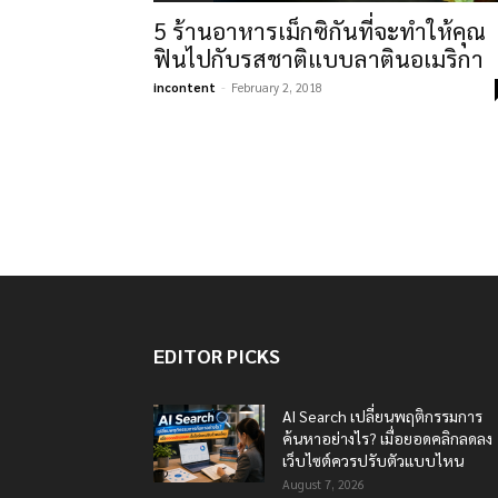
5 ร้านอาหารเม็กซิกันที่จะทำให้คุณ
ฟินไปกับรสชาติแบบลาตินอเมริกา
incontent
-
February 2, 2018
EDITOR PICKS
AI Search เปลี่ยนพฤติกรรมการ
ค้นหาอย่างไร? เมื่อยอดคลิกลดลง
เว็บไซต์ควรปรับตัวแบบไหน
August 7, 2026