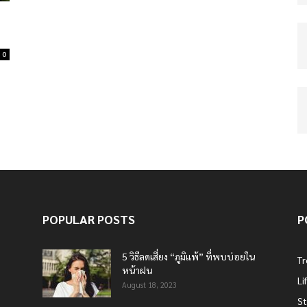
0
POPULAR POSTS
P
5 วิธีลดเสี่ยง “ภูมิแพ้” ที่พบบ่อยใน
T
หน้าฝน
Li
August 18, 2023
St