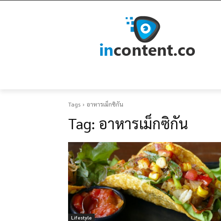
Tags
อาหารเม็กซิกัน
Tag:
อาหารเม็กซิกัน
Lifestyle