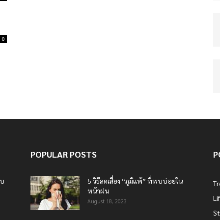
0
POPULAR POSTS
P
บบ
5 วิธีลดเสี่ยง “ภูมิแพ้” ที่พบบ่อยใน
T
หน้าฝน
Li
August 18, 2023
St