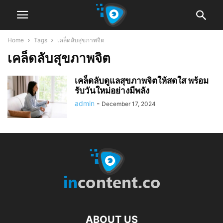
Home
Tags
เคล็ดลับสุขภาพจิต
เคล็ดลับสุขภาพจิต
เคล็ดลับดูแลสุขภาพจิตให้สดใส พร้อม
รับวันใหม่อย่างมีพลัง
admin
-
December 17, 2024
ABOUT US