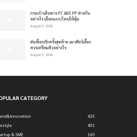
กระเป๋าเดินทาง PC ABS PP ต่างกัน
อย่างไร เลือกแบบไหนให้คุ้ม
August 5, 2026
ส่งเพื่อนรักครั้งสุดท้าย เผาสัตว์เลี้ยง
ควรเตรียมตัวอย่างไร
August 5, 2026
OPULAR CATEGORY
rend&Innovation
425
festyle
401
artup & SME
160