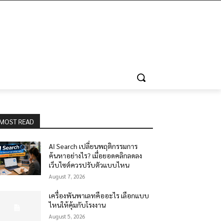
MOST READ
AI Search เปลี่ยนพฤติกรรมการ
ค้นหาอย่างไร? เมื่อยอดคลิกลดลง
เว็บไซต์ควรปรับตัวแบบไหน
August 7, 2026
เครื่องพันพาเลทคืออะไร เลือกแบบ
ไหนให้คุ้มกับโรงงาน
August 5, 2026