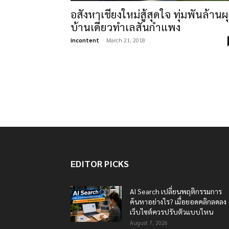
อสังหาเชียงใหม่สู้สุดใจ ทุ่มพันล้านผ
บ้านเดี่ยวทำเลสันกำแพง
incontent
-
March 21, 2018
EDITOR PICKS
AI Search เปลี่ยนพฤติกรรมการ
ค้นหาอย่างไร? เมื่อยอดคลิกลดลง
เว็บไซต์ควรปรับตัวแบบไหน
August 7, 2026