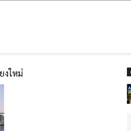
ยงใหม่