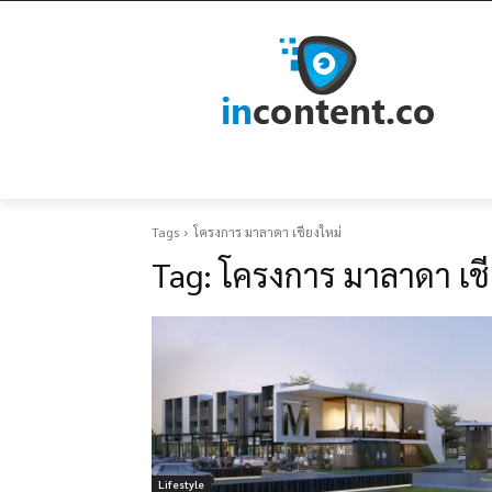
Tags
โครงการ มาลาดา เชียงใหม่
Tag:
โครงการ มาลาดา เชี
Lifestyle