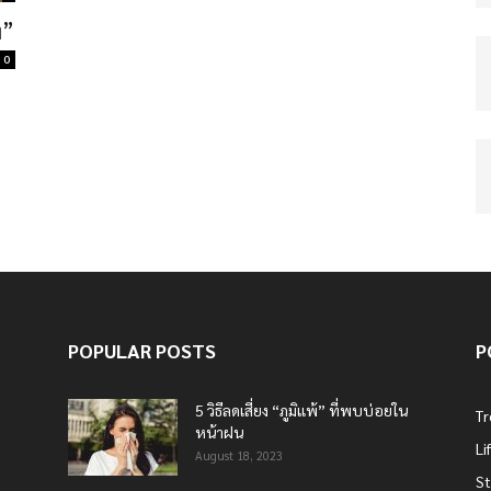
ง”
0
POPULAR POSTS
P
5 วิธีลดเสี่ยง “ภูมิแพ้” ที่พบบ่อยใน
T
หน้าฝน
Li
August 18, 2023
St