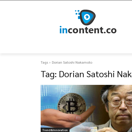
Tags
Dorian Satoshi Nakamoto
Tag:
Dorian Satoshi Na
Trend&Innovation