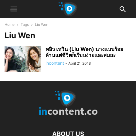
Home
Tags
Liu Wen
Liu Wen
หลิว เหวิน (Liu Wen) นางแบบร้อย
ล้านแต่ชีวิตก็เรียบง่ายและสมถะ
incontent
-
April 21, 2018
ABOUT US