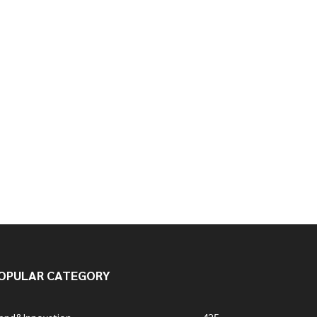
OPULAR CATEGORY
rend&Innovation
425