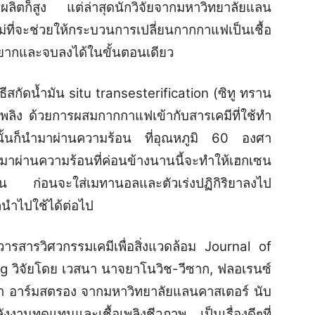
การผลิตก็สูง แต่ล่าสุดนักวิจัยจากมหาวิทยาลัยแลน
่ที่จะช่วยให้กระบวนการเปลี่ยนกากกาแฟเป็นเชื้อ
งยากและจบลงได้ในขั้นตอนเดียว
กัดน้ำมัน situ transesterification (ซิทู ทราน
้อเพลิง ด้วยการผสมกากกาแฟเข้ากับสารเคมีที่ใช้ทำ
กนั้นก็นำมาผ่านความร้อน ที่อุณหภูมิ 60 องศา
ำมาผ่านความร้อนที่ค่อนข้างนานนี้จะทำให้เฮกเซน
ัน ก่อนจะใส่เมทานอลและตัวเร่งปฏิกิริยาลงไป
รถนำไปใช้ได้ต่อไป
ารสารวิศวกรรมเคมีเพื่อสิ่งแวดล้อม Journal of
g วิจัยโดย เวสนา นาจยาโนวิช-วีซาก, ฟลอเรนซ์
นา อาร์มสตรอง จากมหาวิทยาลัยแลนคาสเตอร์ นับ
พลังงานทดแทนและเชื้อเพลิงชีวภาพ เป็นเรื่องดีๆที่