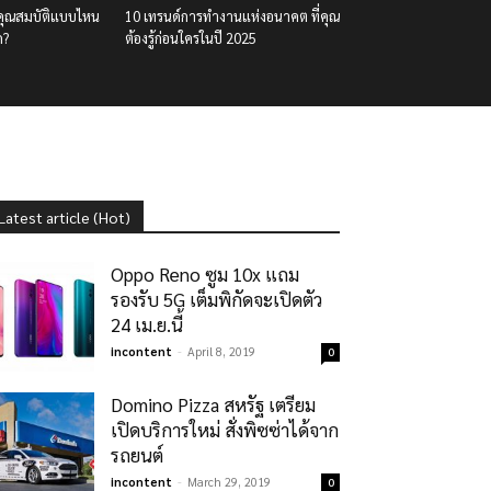
คุณสมบัติแบบไหน
10 เทรนด์การทำงานแห่งอนาคต ที่คุณ
ด?
ต้องรู้ก่อนใครในปี 2025
Latest article (Hot)
Oppo Reno ซูม 10x แถม
รองรับ 5G เต็มพิกัดจะเปิดตัว
24 เม.ย.นี้
incontent
-
April 8, 2019
0
Domino Pizza สหรัฐ เตรียม
เปิดบริการใหม่ สั่งพิซซ่าได้จาก
รถยนต์
incontent
-
March 29, 2019
0