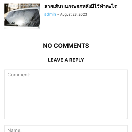
ลายเส้นบนกระจกหลังมีไว้ทำอะไร
admin
-
August 28, 2023
NO COMMENTS
LEAVE A REPLY