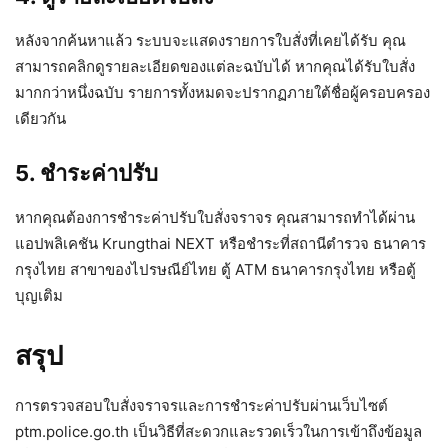
หลังจากค้นหาแล้ว ระบบจะแสดงรายการใบสั่งที่เคยได้รับ คุณ
สามารถคลิกดูรายละเอียดของแต่ละฉบับได้ หากคุณได้รับใบสั่ง
มากกว่าหนึ่งฉบับ รายการทั้งหมดจะปรากฏภายใต้ชื่อผู้ครอบครอง
เดียวกัน
5. ชำระค่าปรับ
หากคุณต้องการชำระค่าปรับใบสั่งจราจร คุณสามารถทำได้ผ่าน
แอปพลิเคชัน Krungthai NEXT หรือชำระที่สถานีตำรวจ ธนาคาร
กรุงไทย สาขาของไปรษณีย์ไทย ตู้ ATM ธนาคารกรุงไทย หรือตู้
บุญเติม
สรุป
การตรวจสอบใบสั่งจราจรและการชำระค่าปรับผ่านเว็บไซต์
ptm.police.go.th เป็นวิธีที่สะดวกและรวดเร็วในการเข้าถึงข้อมูล