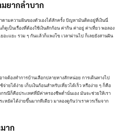
วามยากลำบาก
มความฝันของตัวเองได้สักครั้ง ปัญหามันติดอยู่ที่เงินนี่
เป็นเรื่องที่ต้องใช้เงินสักก้อน ค่ากิน ค่าอยู่ ค่าเที่ยว พอลอง
่นนี่เยอะแยะ รวม ๆ กันแล้วก็แพงโข เวลาผ่านไป ก็เลยยังสานฝัน
ราอาจต้องทำการบ้านเลือกปลายทางสักหน่อย การเดินทางไป
ายได้ง่าย เก็บเงินก้อนสำหรับเที่ยวได้เร็ว หรือง่าย ๆ ก็คือ
รณีก็คือประเทศที่มีค่าครองชีพต่ำนั่นเอง มันจะช่วยให้เรา
ะหยัดได้ง่ายขึ้นมากทีเดียว มาลองดูกันว่าเราควรเริ่มจาก
งมาก