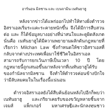
อาร์นอน มิลชาน และ เบนจามิน เนทันยาฮู
หลังจากข่าวได้แพร่ออกไปทำให้ทางฝั่งตำรวจ
อิสราเอลเริ่มระแคะระคายหนักขึ้น จึงได้มีการสืบสวน
ต่อ และ ก็ได้ข้อมูลบางอย่างที่น่าสนใจและดูผิดสังเกต
นั่นคือ เนทันยาฮูได้มีความพยายามผลักดันกฎหมายที่
เรียกว่า Milchan Law ซึ่งกำหนดให้ชาวอิสราเอลที่
กลับจากต่างประเทศเพื่อมาใช้ชีวิตในอิสราเอล
สามารถรับการยกเว้นภาษีเป็นเวลา 10 ปี โดย
กฎหมายนี้ถูกเสนอขึ้นมาหลังจากที่เนทันยาฮูได้รับ
ของกำนัลจากมิลชาน จึงทำให้ตำรวจค่อนข้างปักใจ
ว่ามีลับลมคมในในเรื่องนี้แน่นอน
ตำรวจอิสราเอลยังได้สืบค้นย้อนหลังไปอีกก็พบว่า
เนทันยาฮู และภริยาเคยรับของขวัญหลายชิ้นจาก
เจมส์ แพ็กเกอร์ มหาเศรษฐีและนักลงทุนชาว