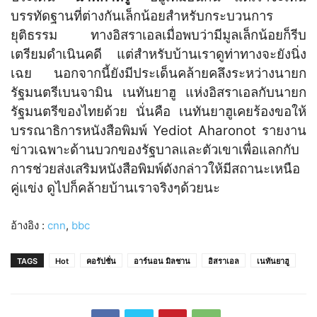
บรรทัดฐานที่ต่างกันเล็กน้อยสำหรับกระบวนการ
ยุติธรรม ทางอิสราเอลเมื่อพบว่ามีมูลเล็กน้อยก็รีบ
เตรียมดำเนินคดี แต่สำหรับบ้านเราดูท่าทางจะยังนิ่ง
เฉย นอกจากนี้ยังมีประเด็นคล้ายคลึงระหว่างนายก
รัฐมนตรีเบนจามิน เนทันยาฮู แห่งอิสราเอลกับนายก
รัฐมนตรีของไทยด้วย นั่นคือ เนทันยาฮูเคยร้องขอให้
บรรณาธิการหนังสือพิมพ์ Yediot Aharonot รายงาน
ข่าวเฉพาะด้านบวกของรัฐบาลและตัวเขาเพื่อแลกกับ
การช่วยส่งเสริมหนังสือพิมพ์ดังกล่าวให้มีสถานะเหนือ
คู่แข่ง ดูไปก็คล้ายบ้านเราจริงๆด้วยนะ
อ้างอิง :
cnn
,
bbc
TAGS
Hot
คอรัปชั่น
อาร์นอน มิลชาน
อิสราเอล
เนทันยาฮู