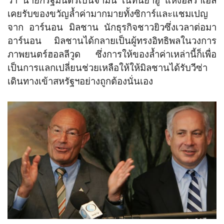
ว่า นายกรัฐมนตรีเบนจามิน เนทันยาฮู แห่งอิสราเอล
เคยรับของขวัญล้ำค่ามากมายทั้งซิการ์และแชมเปญ
จาก อาร์นอน มิลชาน นักธุรกิจชาวยิวซึ่งเวลาต่อมา
อาร์นอน มิลชานได้กลายเป็นผู้ทรงอิทธิพลในวงการ
ภาพยนตร์ฮอลลีวูด ซึ่งการให้ของล้ำค่าเหล่านี้ก็เพื่อ
เป็นการแลกเปลี่ยนช่วยเหลือให้ให้มิลชานได้รับวีซ่า
เดินทางเข้าสหรัฐฯอย่างถูกต้องนั่นเอง