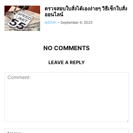
ตรวจสอบใบสั่งได้เองง่ายๆ วิธีเช็กใบสั่ง
ออนไลน์
admin
-
September 4, 2023
NO COMMENTS
LEAVE A REPLY