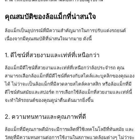
คุณสมบัติของล้อแม็กที่น่าสนใจ
ล้อแม็กเป็นอุปกรณ์ที่มีความสำคัญมากในการปรับแต่งรถยนต์
เนื่องจากมีคุณสมบัติที่น่าสนใจมากมาย ดังนี้
1. ดีไซน์ที่สวยงามและเท่ห์ที่เหนือกว่า
ล้อแม็กมีดีไซน์ที่สวยงามและเท่ห์ที่เหนือกว่าล้อประจำรถ คุณ
สามารถเลือกล้อแม็กที่มีดีไซน์ที่ตรงกับสไตล์และบุคลิกของคุณเอง
ได้ ไม่ว่าจะเป็นล้อแม็กที่มีลวดลายสไตล์คลาสสิก หรือล้อแม็กที่มี
ดีไซน์ทันสมัยและสปอร์ต การเลือกใช้ล้อแม็กที่สวยงามและเท่ห์นี้
จะทำให้รถยนต์ของคุณดูน่าตื่นเต้นมากยิ่งขึ้น
2. ความทนทานและคุณภาพที่ดี
ล้อแม็กที่มีคุณภาพดีมักจะมีการผลิตที่ใช้เทคโนโลยีที่ทันสมัย และ
วัสดุที่มีความทนทานต่อการใช้งานในสภาพแวดล้อมต่างๆ ไม่ว่าจะ