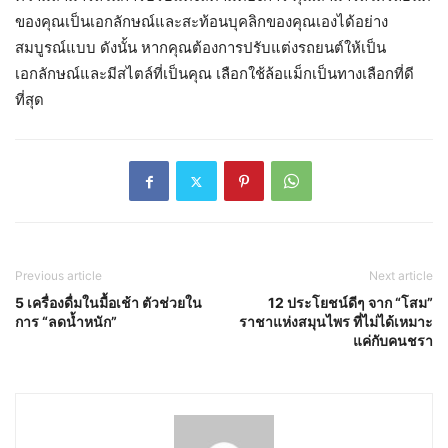
ของคุณเป็นเอกลักษณ์และสะท้อนบุคลิกของคุณเองได้อย่าง
สมบูรณ์แบบ ดังนั้น หากคุณต้องการปรับแต่งรถยนต์ให้เป็น
เอกลักษณ์และมีสไตล์ที่เป็นคุณ เลือกใช้ล้อแม็กเป็นทางเลือกที่ดี
ที่สุด
Previous article
Next article
5 เครื่องดื่มในมื้อเช้า ตัวช่วยใน
12 ประโยชน์ดีๆ จาก “โสม”
การ “ลดน้ำหนัก”
ราชาแห่งสมุนไพร ที่ไม่ได้เหมาะ
แค่กับคนชรา