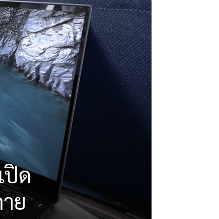
เปิด
ดาย