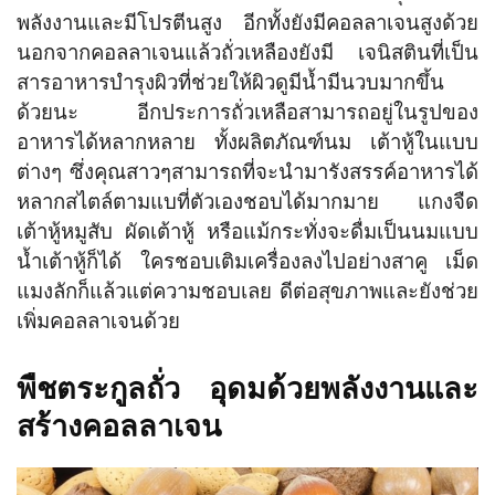
พลังงานและมีโปรตีนสูง อีกทั้งยังมีคอลลาเจนสูงด้วย
นอกจากคอลลาเจนแล้วถั่วเหลืองยังมี เจนิสตินที่เป็น
สารอาหารบำรุงผิวที่ช่วยให้ผิวดูมีน้ำมีนวบมากขึ้น
ด้วยนะ อีกประการถั่วเหลือสามารถอยู่ในรูปของ
อาหารได้หลากหลาย ทั้งผลิตภัณฑ์นม เต้าหู้ในแบบ
ต่างๆ ซึ่งคุณสาวๆสามารถที่จะนำมารังสรรค์อาหารได้
หลากสไตล์ตามแบที่ตัวเองชอบได้มากมาย แกงจืด
เต้าหู้หมูสับ ผัดเต้าหู้ หรือแม้กระทั่งจะดื่มเป็นนมแบบ
น้ำเต้าหู้ก็ได้ ใครชอบเติมเครื่องลงไปอย่างสาคู เม็ด
แมงลักก็แล้วแต่ความชอบเลย ดีต่อสุขภาพและยังช่วย
เพิ่มคอลลาเจนด้วย
พืชตระกูลถั่ว อุดมด้วยพลังงานและ
สร้างคอลลาเจน