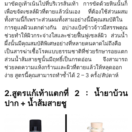
มาขัดถูเท้าเน้นไปที่บริเวรส้นเท้า การขัดด้วยหินนั้นก็
เพื่อขจัดเซลล์ผิวที่ตายแล้วนั่นเอง ที่ต้องใช้ส่วนผสม
ทั้งสามนี้ก็เพราะส่วนผมทั้งสามอย่างนี้มีคุณสมบัติใน
การดูแลผิวแตกต่างกัน อบ่างแป้งข้าวจ้าวมีสรรพคุณ
ช่วยทำให้ผิวกระจ่างใสและช่วยฟื้นฟูเซลล์ผิว ส่วนน้ำ
ผึ้งนั้นมีคุณสมบัติพิเศษอย่างที่หลายคนคาดไม่ถึงคือ
เป็นสารฆ่าเชื้อโรคแบบธรรมชาติที่ช่วยรักษารอยแตก
ส่วนน้ำส้มสายชูนั้นมีฤทธิ์เป็นกรดอ่อน จึงสามารถ
ช่วยลดความแห้งกร้านและผิวที่ตายแล้วให้หลุดออก
ง่าย สูตรนี้คุณสามารถทำซ้ำได้ 2 – 3 ครั้ง/สัปดาห์
2.สูตรแก้เท้าแตกที่ 2 : น้ำยาบ้วน
ปาก + น้ำส้มสายชู