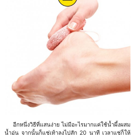
อีกหนึ่งวิธีที่แสนง่าย ไม่มีอะไรมากแค่ใช้น้ำผึ้งผสม
น้ำอุ่น จากนั้นก็แช่เท้าลงไปสัก 20 นาที เวลาแช่ก็ให้