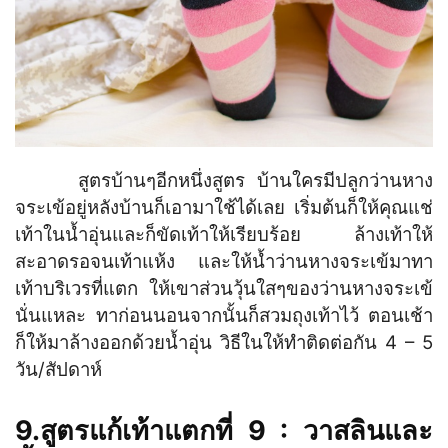
สูตรบ้านๆอีกหนึ่งสูตร บ้านใครมีปลูกว่านหาง
จระเข้อยู่หลังบ้านก็เอามาใช้ได้เลย เริ่มต้นก็ให้คุณแช่
เท้าในน้ำอุ่นและก็ขัดเท้าให้เรียบร้อย ล้างเท้าให้
สะอาดรอจนเท้าแห้ง และให้น้ำว่านหางจระเข้มาทา
เท้าบริเวรที่แตก ให้เขาส่วนวุ้นใสๆของว่านหางจระเข้
นั่นแหละ ทาก่อนนอนจากนั้นก็สวมถุงเท้าไว้ ตอนเช้า
ก็ให้มาล้างออกด้วยน้ำอุ่น วิธีในให้ทำติดต่อกัน 4 – 5
วัน/สัปดาห์
9.สูตรแก้เท้าแตกที่ 9 : วาสลินและ