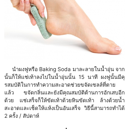
นำผงฟูหรือ Baking Soda มาละลายในน้ำอุ่น จาก
นั้นก็ให้แช่เท้าลงไปในน้ำอุ่นนั้น 15 นาที ผงฟูนั้นมีคุ
รสมบัติในการทำความสะอาดช่วยขจัดเซลล์ที่ตาย
แล้ว ขจัดกลิ่นและยังมีคุณสมบัติต้านการอักเสบอีก
ด้วย แช่เสร็จก็ให้ขัดเท้าด้วยหินขัดเท้า ล้างด้วยน้ำ
สะอาดและเช็ดให้แห้งเป็นอันเสร็จ วิธีนี้สามารถทำได้
2 ครั้ง / สัปดาห์