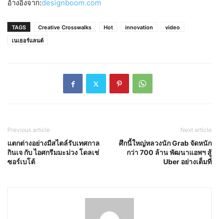
อ้างอิงจาก:
designboom.com
TAGS
Creative Crosswalks
Hot
innovation
video
เนเธอร์แลนด์
Previous article
Next article
แตกต่างอย่างมีสไตล์รับเทศกาล
ศึกนี้ใหญ่หลวงนัก Grab จัดหนัก
กินเจ กับ ไอศกรีมมะม่วง โดลเช่
กว่า 700 ล้าน พัฒนาแอพฯ สู้
ซอร์เบโต้
Uber อย่างเต็มที่