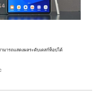
้สามารถแสดงผลระดับเดสก์ท็อปได้
c