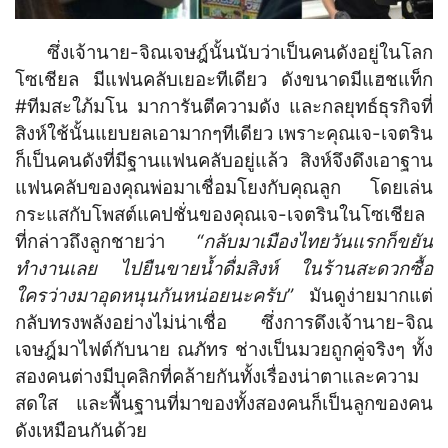
ซึ่งเจ้านาย-จิณเจษฎ์นั้นนับว่าเป็นคนดังอยู่ในโลก
โซเชียล มีแฟนคลับเยอะทีเดียว ดังขนาดมีแฮชแท็ก
#ทีมสะใภ้มโน มาการันตีความดัง และกลยุทธ์ธุรกิจที่
สิงห์ใช้นั้นแยบยลเอามากๆทีเดียว เพราะคุณเจ-เจตริน
ก็เป็นคนดังที่มีฐานแฟนคลับอยู่แล้ว สิงห์จึงดึงเอาฐาน
แฟนคลับของคุณพ่อมาเชื่อมโยงกับคุณลูก โดยเล่น
กระแสกับโพสต์แคปชั่นของคุณเจ-เจตรินในโซเชียล
ที่กล่าวถึงลูกชายว่า
“กลับมาเมืองไทยวันแรกก็ขยัน
ทำงานเลย ไปยืนขายน้ำดื่มสิงห์ ในร้านสะดวกซื้อ
ใครว่างมาอุดหนุนกันหน่อยนะครับ”
มันดูง่ายมากแต่
กลับทรงพลังอย่างไม่น่าเชื่อ ซึ่งการดึงเจ้านาย-จิณ
เจษฎ์มาไฟต์กับนาย ณภัทร ช่างเป็นมวยถูกคู่จริงๆ ทั้ง
สองคนต่างมีบุคลิกที่คล้ายกันทั้งเรื่องน่าตาและความ
สดใส และพื้นฐานที่มาของทั้งสองคนก็เป็นลูกของคน
ดังเหมือนกันด้วย