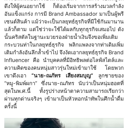
ดึงให้ผู้คนอยากใช้ ก็ต้องเริ่มจากการสร้างมวลกำลัง
อันแข็งแกร่ง การมี Brand Ambassador มาเป็นผู้พรี
เซนต์สินค้า แม้ว่าจะเป็นกลยุทธ์ธุรกิจที่มีใช้กันมานาน
แล้วก็ตาม แต่ใช่ว่าจะใช้ได้ผลกับทุกธุรกิจเสมอไป ดัง
นั้นคริสตัลในฐานะมวยรองฝ่ายน้ำเงินจึงขอเพิ่มเติม
กระบวนท่าในกลยุทธ์ธุรกิจ พลิกแพลงจากท่าเดิมเพิ่ม
เติมกำลังอันลึกล้ำเข้าไป จึงงัดเอากลยุทธ์ธุรกิจ Brand
Influencer คือ นำบุคคลที่มีอิทธิพลต่อไลฟ์สไตล์และ
ความคิดของคนหนุ่มสาวรุ่นใหม่เข้ามาใช้ โดยพวก
เขาดึงเอา
“นาย-ณภัทร เสียงสมบุญ”
ลูกชายของ
“หมู-พิมพ์ผกา” ซึ่งนาย-ณภัทร นับว่าเป็นหนุ่มฮอตที่
สุดในพ.ศ.นี้ ทั้งรูปร่างหน้าตาความสามารถเรียกว่า
ผ่านทุกด่านจริงๆ เข้ามาเป็นหัวหอกนำทัพในศึกน้ำดื่ม
ครั้งนี้