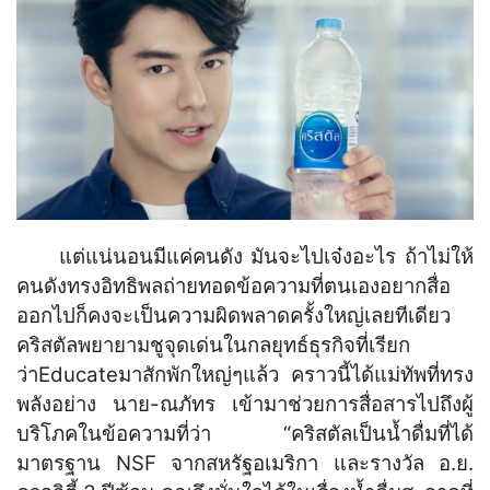
แต่แน่นอนมีแค่คนดัง มันจะไปเจ๋งอะไร ถ้าไม่ให้
คนดังทรงอิทธิพลถ่ายทอดข้อความที่ตนเองอยากสื่อ
ออกไปก็คงจะเป็นความผิดพลาดครั้งใหญ่เลยทีเดียว
คริสตัลพยายามชูจุดเด่นในกลยุทธ์ธุรกิจที่เรียก
ว่าEducateมาสักพักใหญ่ๆแล้ว คราวนี้ได้แม่ทัพที่ทรง
พลังอย่าง นาย-ณภัทร เข้ามาช่วยการสื่อสารไปถึงผู้
บริโภคในข้อความที่ว่า “คริสตัลเป็นน้ำดื่มที่ได้
มาตรฐาน NSF จากสหรัฐอเมริกา และรางวัล อ.ย.