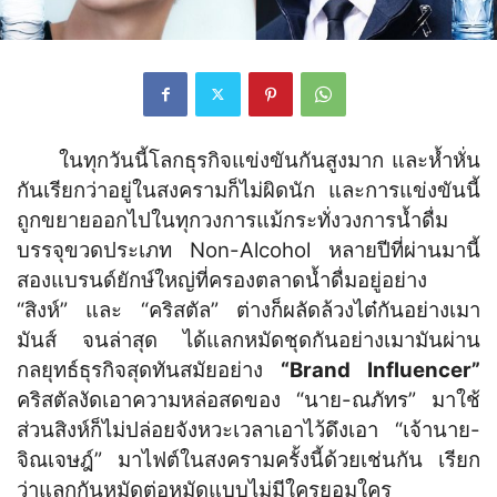
ในทุกวันนี้โลกธุรกิจแข่งขันกันสูงมาก และห้ำหั่น
กันเรียกว่าอยู่ในสงครามก็ไม่ผิดนัก และการแข่งขันนี้
ถูกขยายออกไปในทุกวงการแม้กระทั่งวงการน้ำดื่ม
บรรจุขวดประเภท Non-Alcohol หลายปีที่ผ่านมานี้
สองแบรนด์ยักษ์ใหญ่ที่ครองตลาดน้ำดื่มอยู่อย่าง
“สิงห์” และ “คริสตัล” ต่างก็ผลัดล้วงไต๋กันอย่างเมา
มันส์ จนล่าสุด ได้แลกหมัดชุดกันอย่างเมามันผ่าน
กลยุทธ์ธุรกิจสุดทันสมัยอย่าง
“Brand Influencer”
คริสตัลงัดเอาความหล่อสดของ “นาย-ณภัทร” มาใช้
ส่วนสิงห์ก็ไม่ปล่อยจังหวะเวลาเอาไว้ดึงเอา “เจ้านาย-
จิณเจษฎ์” มาไฟต์ในสงครามครั้งนี้ด้วยเช่นกัน เรียก
ว่าแลกกันหมัดต่อหมัดแบบไม่มีใครยอมใคร